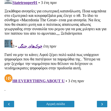
‹
›
Αρχική σελίδα