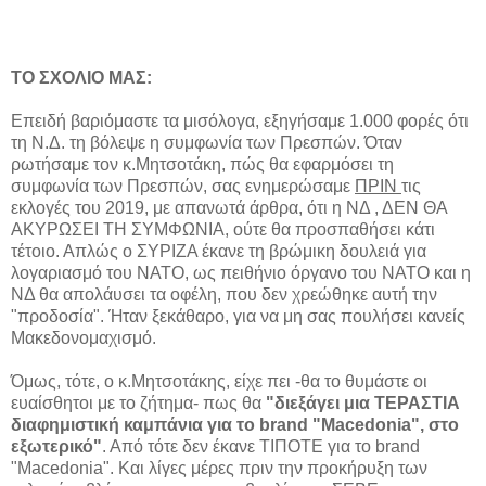
ΤΟ ΣΧΟΛΙΟ ΜΑΣ:
Επειδή βαριόμαστε τα μισόλογα, εξηγήσαμε 1.000 φορές ότι
τη Ν.Δ. τη βόλεψε η συμφωνία των Πρεσπών. Όταν
ρωτήσαμε τον κ.Μητσοτάκη, πώς θα εφαρμόσει τη
συμφωνία των Πρεσπών, σας ενημερώσαμε
ΠΡΙΝ
τις
εκλογές του 2019, με απανωτά άρθρα, ότι η ΝΔ , ΔΕΝ ΘΑ
ΑΚΥΡΩΣΕΙ ΤΗ ΣΥΜΦΩΝΙΑ, ούτε θα προσπαθήσει κάτι
τέτοιο. Απλώς ο ΣΥΡΙΖΑ έκανε τη βρώμικη δουλειά για
λογαριασμό του ΝΑΤΟ, ως πειθήνιο όργανο του ΝΑΤΟ και η
ΝΔ θα απολάυσει τα οφέλη, που δεν χρεώθηκε αυτή την
"προδοσία". Ήταν ξεκάθαρο, για να μη σας πουλήσει κανείς
Μακεδονομαχισμό.
Όμως, τότε, ο κ.Μητσοτάκης, είχε πει -θα το θυμάστε οι
ευαίσθητοι με το ζήτημα- πως θα
"διεξάγει μια ΤΕΡΑΣΤΙΑ
διαφημιστική καμπάνια για το brand "Macedonia", στο
εξωτερικό"
. Από τότε δεν έκανε ΤΙΠΟΤΕ για το brand
"Macedonia". Και λίγες μέρες πριν την προκήρυξη των