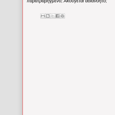
παρατραβηγμένο; Ακούγεται αδιανόητο;