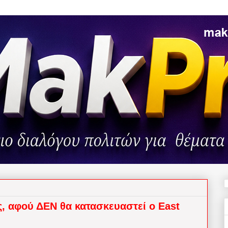
ς, αφού ΔΕΝ θα κατασκευαστεί ο East