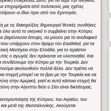
ρκική επικράτεια; Διότι, για να λέμε την αλήθεια,
με επιχειρήματα από πολιτικούς μας ηγέτες
τάρουν οι ίδιοι πριν από τον Ερντογάν.
η με τις διακηρύξεις δημιουργεί θετικές συνθήκες
όλο αυτό το σκηνικό τι συμβαίνει στην Κύπρο;
με βαρύνουσα άποψη, να μιλούν για το ανεδαφικό
 που υπάρχουν στον δρόμο του EastMed, για τα
ική Μεσόγειο στην Ελλάδα, για το τεράστιο
αυτός ο αγωγός δεν πρόκειται να υλοποιηθεί. Και
να συνδέσουμε την Κύπρο με την Τουρκία. Δεν
 πνεύμα ακολουθούν πολλά άλλα. Δεν πρέπει να
α στιγμή μπορεί να τα βρει με την Τουρκία και να
νη στην Αμερική, γιατί κι αυτή κάποια στιγμή θα
ύνη στην Αίγυπτο διότι ο Σίσι είναι δικτάτορας.
κτοριοποίηση της Κύπρου, του Αιγαίου, του
 και μετά της Θεσσαλονίκης. Ακούγεται