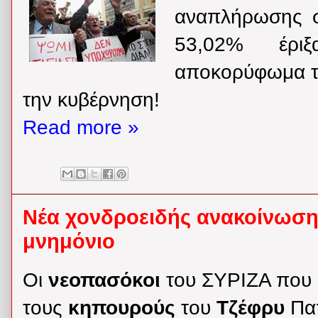
αναπλήρωσης στ
53,02% έρι
αποκορύφωμα τ
την κυβέρνηση!
Read more »
Νέα χονδροειδής ανακοίνωση τ
μνημόνιο
Οι
νεοπασόκοι
του ΣΥΡΙΖΑ που
τους
κηπουρούς
του
Τζέφρυ
Πα