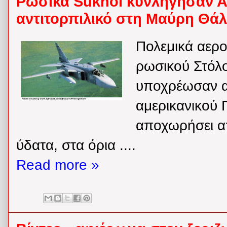
Ρωσικά Sukhoi κυνληγησαν Α
αντιτορπιλικό στη Μαύρη Θά
Πολεμικά αερ
ρωσικού Στόλ
υποχρέωσαν αν
αμερικανικού 
αποχωρήσει α
ύδατα, στα όρια ....
Read more »